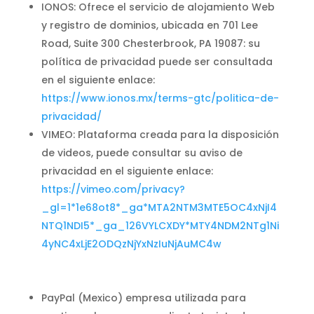
IONOS: Ofrece el servicio de alojamiento Web
y registro de dominios, ubicada en 701 Lee
Road, Suite 300 Chesterbrook, PA 19087: su
política de privacidad puede ser consultada
en el siguiente enlace:
https://www.ionos.mx/terms-gtc/politica-de-
privacidad/
VIMEO: Plataforma creada para la disposición
de videos, puede consultar su aviso de
privacidad en el siguiente enlace:
https://vimeo.com/privacy?
_gl=1*1e68ot8*_ga*MTA2NTM3MTE5OC4xNjI4
NTQ1NDI5*_ga_126VYLCXDY*MTY4NDM2NTg1Ni
4yNC4xLjE2ODQzNjYxNzIuNjAuMC4w
PayPal (Mexico) empresa utilizada para