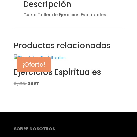
Descripción
Curso Taller de Ejercicios Espirituales
Productos relacionados
¡Oferta!
Ejercicios Espirituales
El
El
$
1,999
$
997
precio
precio
original
actual
era:
es:
$1,999.
$997.
SOBRE NOSOTROS