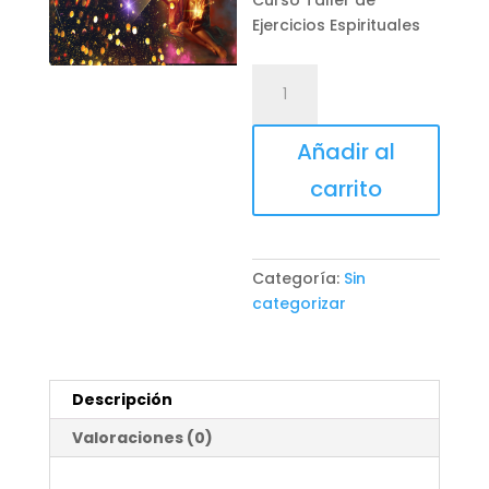
Curso Taller de
original
act
Ejercicios Espirituales
era:
es:
$2,999.
$99
Ejercicios
Espirituales
cantidad
Añadir al
carrito
Categoría:
Sin
categorizar
Descripción
Valoraciones (0)